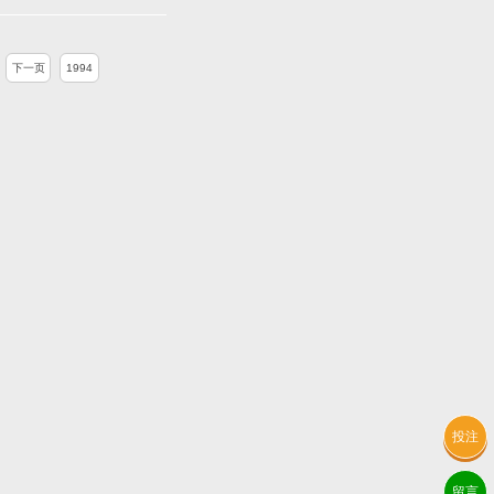
下一页
1994
投注
留言