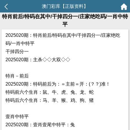
澳门彩库【正版资料】
特肖前后/特码在其中/干掉四分一/庄家绝吃码/一肖中特
平
2025020期：特肖前后/特码在其中/干掉四分一/庄家绝吃
码/一肖中特平
干掉四分一
2025020期：主杀◇◇大双◇◇
特肖－前后
2025020期：特码前后为：＝主前＝开：(？？)准！
特码前六个生肖：鼠、牛、虎、兔、龙、蛇
特码后六个生肖：马、羊、猴、鸡、狗、猪
壹肖中特平
2025020期：壹肖壹尾中特平：兔