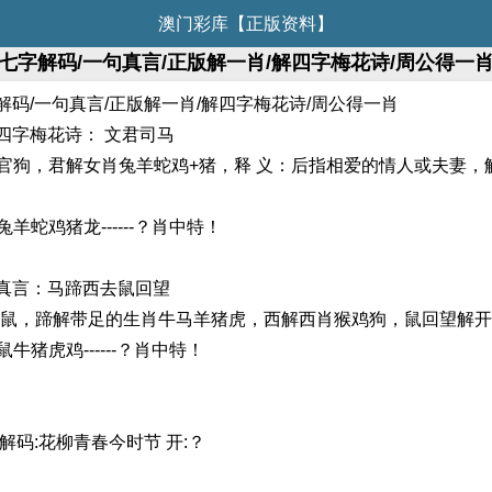
澳门彩库【正版资料】
七字解码/一句真言/正版解一肖/解四字梅花诗/周公得一
七字解码/一句真言/正版解一肖/解四字梅花诗/周公得一肖
正版四字梅花诗： 文君司马
官狗，君解女肖兔羊蛇鸡+猪，释 义：后指相爱的情人或夫妻，
羊蛇鸡猪龙------？肖中特！
一句真言：马蹄西去鼠回望
 鼠，蹄解带足的生肖牛马羊猪虎，西解西肖猴鸡狗，鼠回望解
牛猪虎鸡------？肖中特！
七字解码:花柳青春今时节 开:？