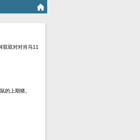
肖
解双双对对肖马11
开鼠的上期猪。