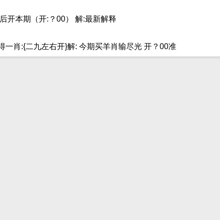
四前后开本期（开:？00） 解:最新解释
公得一肖:{二九左右开}解: 今期买羊肖输尽光 开？00准