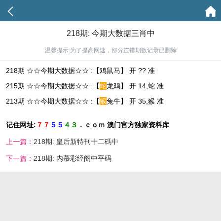
218期: 今期大数据三肖中
温馨提示:为了提高网速，部分连错期数记录已删除
218期 ☆☆今期大数据☆☆ :【鸡鼠马】 开 ?? 准
215期 ☆☆今期大数据☆☆ :【
蛇
龙鸡】 开 14,蛇 准
213期 ☆☆今期大数据☆☆ :【
猴
兔牛】 开 35,猴 准
记住网址:
７７
５５
４３
．ｃｏｍ 澳门官方独家资料库
上一篇：
218期: 皇后新特刊十二碼中
下一篇：
218期: 内慕彩经阁中平码